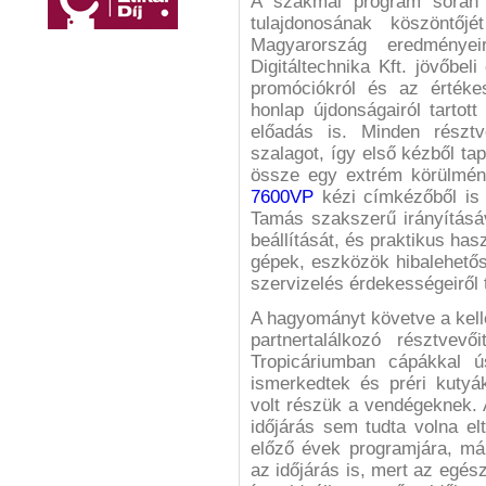
A szakmai program sorá
tulajdonosának köszöntőj
Magyarország eredményei
Digitáltechnika Kft. jövőbeli 
promóciókról és az értékes
honlap újdonságairól tartot
előadás is. Minden résztv
szalagot, így első kézből ta
össze egy extrém körülmény
7600VP
kézi címkézőből is 
Tamás szakszerű irányításá
beállítását, és praktikus has
gépek, eszközök hibalehetős
szervizelés érdekességeiről t
A hagyományt követve a kell
partnertalálkozó résztve
Tropicáriumban cápákkal ús
ismerkedtek és préri kuty
volt részük a vendégeknek. 
időjárás sem tudta volna el
előző évek programjára, má
az időjárás is, mert az egész