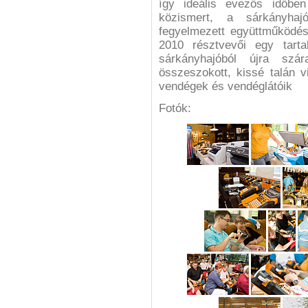
így ideális evezős időben
közismert, a sárkányhaj
fegyelmezett együttműködés
2010 résztvevői egy tart
sárkányhajóból újra szár
összeszokott, kissé talán v
vendégek és vendéglátóik
Fotók: