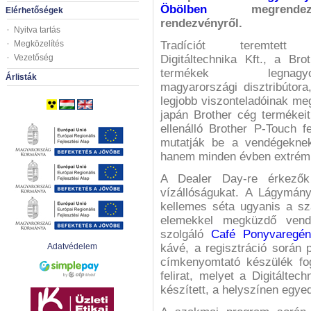
Öbölben
megrendeze
Elérhetőségek
rendezvényről.
Nyitva tartás
Megközelítés
Tradíciót teremtet
Vezetőség
Digitáltechnika Kft., a Brot
termékek legnagyo
Árlisták
magyarországi disztribútora
legjobb viszonteladóinak megh
japán Brother cég termékei
ellenálló Brother P-Touch f
mutatják be a vendégeknek
hanem minden évben extrém t
A Dealer Day-re érkezők
vízállóságukat. A Lágymán
kellemes séta ugyanis a sza
elemekkel megküzdő vend
szolgáló
Café Ponyvaregén
Adatvédelem
kávé, a regisztráció során 
címkenyomtató készülék fog
felirat, melyet a Digitált
készített, a helyszínen egyed