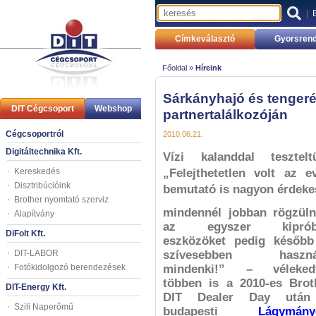
|
Címkeválasztó
Gyorsrend
Főoldal »
Híreink
Sárkányhajó és tengeré
DIT Cégcsoport
Webshop
partnertalálkozóján
Cégcsoportról
2010.06.21.
Digitáltechnika Kft.
Vízi kalanddal teszte
Kereskedés
„Felejthetetlen volt az
Disztribúcióink
bemutató is nagyon érdekes
Brother nyomtató szerviz
mindennél jobban rögzüln
Alapítvány
az egyszer kipróbá
DiFolt Kft.
eszközöket pedig később
DIT-LABOR
szívesebben haszná
Fotókidolgozó berendezések
mindenki!” – véleked
többen is a 2010-es Brot
DIT-Energy Kft.
DIT Dealer Day utá
Szili Naperőmű
budapesti
Lágymány