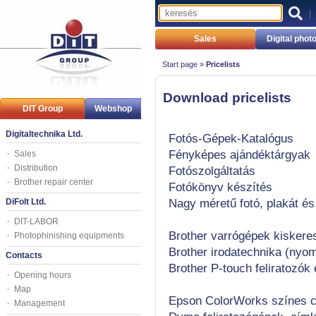
|
Sales
Digital pho
Start page »
Pricelists
Download pricelists
DIT Group
Webshop
Digitaltechnika Ltd.
Fotós-Gépek-Katalógus
Fényképes ajándéktárgyak
Sales
Distribution
Fotószolgáltatás
Brother repair center
Fotókönyv készítés
DiFolt Ltd.
Nagy méretű fotó, plakát é
DIT-LABOR
Brother varrógépek kiskeres
Photophinishing equipments
Brother irodatechnika (nyo
Contacts
Brother P-touch feliratozó
Opening hours
Map
Epson ColorWorks színes c
Management