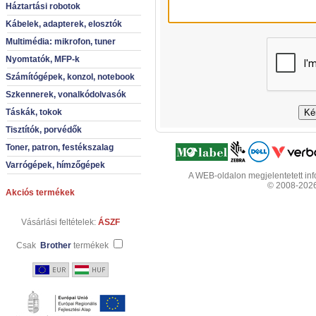
Háztartási robotok
Kábelek, adapterek, elosztók
Multimédia: mikrofon, tuner
Nyomtatók, MFP-k
Számítógépek, konzol, notebook
Szkennerek, vonalkódolvasók
Táskák, tokok
Tisztítók, porvédők
Toner, patron, festékszalag
Varrógépek, hímzőgépek
A WEB-oldalon megjelentetett info
© 2008-2026 
Akciós termékek
Vásárlási feltételek:
ÁSZF
Csak
Brother
termékek