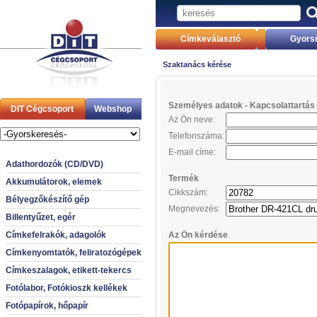
Címkeválasztó
Gyors
Szaktanács kérése
Személyes adatok - Kapcsolattartás 
DIT Cégcsoport
Webshop
Az Ön neve:
Telefonszáma:
E-mail címe:
Adathordozók (CD/DVD)
Termék
Akkumulátorok, elemek
Cikkszám:
Bélyegzőkészítő gép
Megnevezés:
Billentyűzet, egér
Címkefelrakók, adagolók
Az Ön kérdése
Címkenyomtatók, feliratozógépek
Címkeszalagok, etikett-tekercs
Fotólabor, Fotókioszk kellékek
Fotópapírok, hőpapír