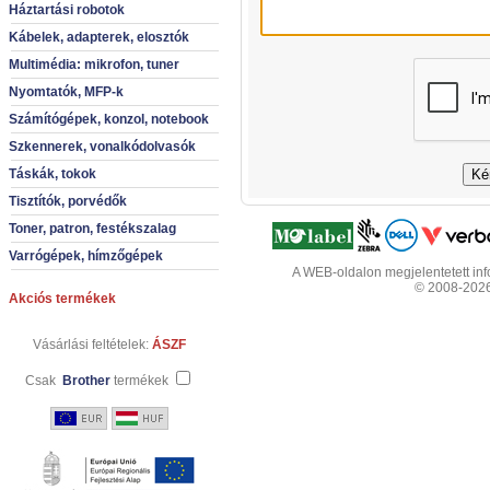
Háztartási robotok
Kábelek, adapterek, elosztók
Multimédia: mikrofon, tuner
Nyomtatók, MFP-k
Számítógépek, konzol, notebook
Szkennerek, vonalkódolvasók
Táskák, tokok
Tisztítók, porvédők
Toner, patron, festékszalag
Varrógépek, hímzőgépek
A WEB-oldalon megjelentetett info
© 2008-2026 
Akciós termékek
Vásárlási feltételek:
ÁSZF
Csak
Brother
termékek