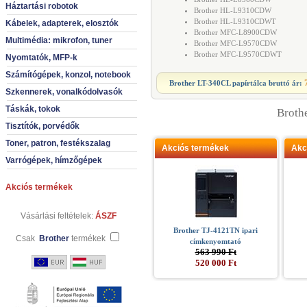
Háztartási robotok
Brother HL-L9310CDW
Brother HL-L9310CDWT
Kábelek, adapterek, elosztók
Brother MFC-L8900CDW
Multimédia: mikrofon, tuner
Brother MFC-L9570CDW
Brother MFC-L9570CDWT
Nyomtatók, MFP-k
Számítógépek, konzol, notebook
Brother LT-340CL papírtálca
bruttó ár:
Szkennerek, vonalkódolvasók
Táskák, tokok
Broth
Tisztítók, porvédők
Toner, patron, festékszalag
Akciós termékek
Akc
Varrógépek, hímzőgépek
Akciós termékek
Vásárlási feltételek:
ÁSZF
Brother TJ-4121TN ipari
Csak
Brother
termékek
címkenyomtató
563 990 Ft
520 000 Ft