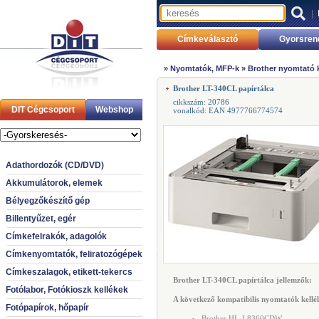
|
Címkeválasztó
Gyorsren
»
Nyomtatók, MFP-k
»
Brother nyomtató 
Brother LT-340CL papírtálca
cikkszám: 20786
DIT Cégcsoport
Webshop
vonalkód: EAN 4977766774574
Adathordozók (CD/DVD)
Akkumulátorok, elemek
Bélyegzőkészítő gép
Billentyűzet, egér
Címkefelrakók, adagolók
Címkenyomtatók, feliratozógépek
Címkeszalagok, etikett-tekercs
Brother LT-340CL papírtálca jellemzők:
Fotólabor, Fotókioszk kellékek
A következő kompatibilis nyomtatók kellék
Fotópapírok, hőpapír
Brother HL-L8360CDW