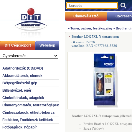
|
Címkeválasztó
Gyorsren
»
Toner, patron, festékszalag
»
Brother ti
Brother LC427XL-Y tintapatron
cikkszám: 22876
DIT Cégcsoport
Webshop
vonalkód: EAN 4977766815536
Adathordozók (CD/DVD)
Akkumulátorok, elemek
Bélyegzőkészítő gép
Billentyűzet, egér
Címkefelrakók, adagolók
Címkenyomtatók, feliratozógépek
Címkeszalagok, etikett-tekercs
Brother LC427XL-Y tintapatron jellemző
Fotólabor, Fotókioszk kellékek
Eredeti Brother LC427XL tintapatr
Fotópapírok, hőpapír
Sárga (Yellow)