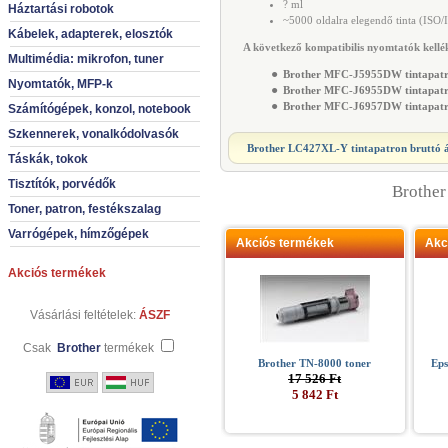
? ml
Háztartási robotok
~5000 oldalra elegendő tinta (ISO
Kábelek, adapterek, elosztók
A következő kompatibilis nyomtatók kellék
Multimédia: mikrofon, tuner
●
Brother MFC-J5955DW tintapat
Nyomtatók, MFP-k
●
Brother MFC-J6955DW tintapat
●
Brother MFC-J6957DW tintapat
Számítógépek, konzol, notebook
Szkennerek, vonalkódolvasók
Brother LC427XL-Y tintapatron
bruttó 
Táskák, tokok
Tisztítók, porvédők
Brother
Toner, patron, festékszalag
Varrógépek, hímzőgépek
Akciós termékek
Akc
Akciós termékek
Vásárlási feltételek:
ÁSZF
Csak
Brother
termékek
Brother TN-8000 toner
Eps
17 526 Ft
5 842 Ft