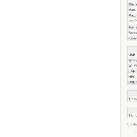
Min.
Max.
Max. 
Papí
Terhe
Bemen
Kimen
USB
Wi-Fi
Wi-Fi
LAN
NFC
USB 
Tint
Támo
Brothe