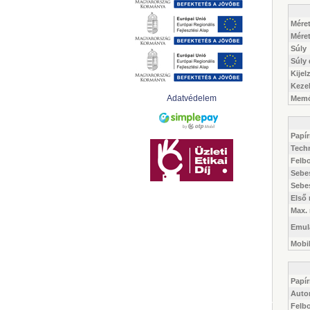
Méret
Mére
Súly
Súly
Kijel
Keze
Adatvédelem
Memó
Papí
Tech
Felb
Sebe
Sebes
Első
Max.
Emulá
Mobi
Papí
Auto
Felb