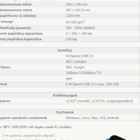
 dokumentum méret
105 x 148 mm
 dokumentum méret
297 x 431,9 mm
papírhossz (1 oldalas)
1200 mm
2
r tömege
64-220 g/m
lhetőség (javasolt)
250 - 3500 oldal/hó
eti papírtálca kapacitása
2 × 250 + 100 lap
eti papírtálca kapacitása
100 lap
Interfész
Hi-Speed USB 2.0
802.11a/b/g/n
 Direct
802. 11a/g/n
10Base-T/100Base-TX
igen
Host
Full-Speed USB 2.0 (max. 256 GB)
Kellékanyagok
apatron
LC427 (normál), LC427XL (nagykapacitású)
Szoftverek
gatott operációs rendszerek
Windows, Linux, Mac, iOS, Android
r MFC-J6955DW wifi duplex multi A3 jótállás:
3 év garancia, regisztráción alapuló!