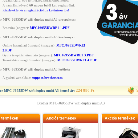
A garancia 3. éve termékregisztrációhoz kötött.
A vásárlást követő
60 napon belül
kell regisztrálni.
Részletekért és a regisztrációhoz kattintson ide!
er MFC-J6955DW wifi duplex multi A3 prospektus:
Brossúra (nagyar):
MFCJ6955DWRE1 1.PDF
er MFC-J6955DW wifi duplex multi A3 kézikönyv:
Online használati útmutató (magyar):
MFCJ6955DWRE1
2.PDF
Gyors telepítési útmutató (magyar):
MFCJ6955DWRE1 3.PDF
Termékbiztonsági útmutató (magyar):
MFCJ6955DWRE1 4.PDF
r MFC-J6955DW wifi duplex multi A3 letöltés:
A gyártó weboldala:
support.brother.com
224 990 Ft
er MFC-J6955DW wifi duplex multi A3
bruttó ár:
Brother MFC-J6955DW wifi duplex multi A3
s termékek
Akciós termékek
Akciós termékek