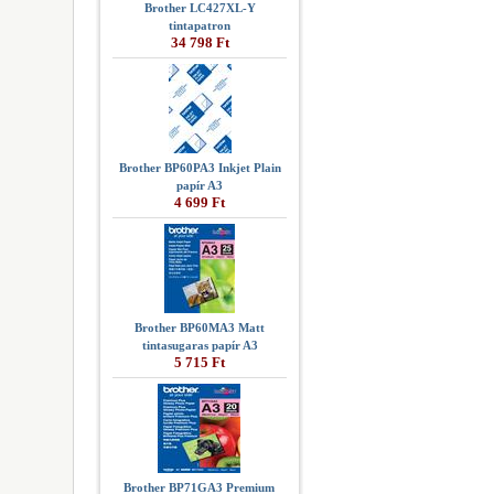
Brother LC427XL-Y
tintapatron
34 798 Ft
Brother BP60PA3 Inkjet Plain
papír A3
4 699 Ft
Brother BP60MA3 Matt
tintasugaras papír A3
5 715 Ft
Brother BP71GA3 Premium