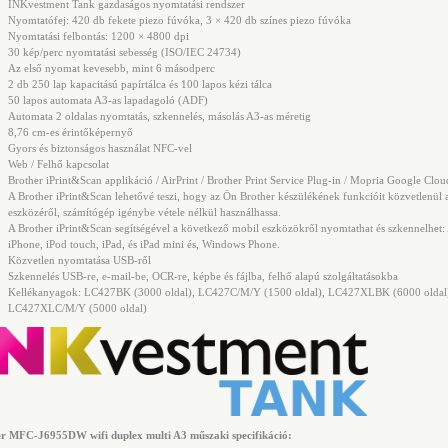
INKvestment Tank gazdaságos nyomtatási rendszer
Nyomtatófej: 420 db fekete piezo fúvóka, 3 × 420 db színes piezo fúvóka
Nyomtatási felbontás: 1200 × 4800 dpi
30 kép/perc nyomtatási sebesség (ISO/IEC 24734)
Az első nyomat kevesebb, mint 6 másodperc
2 db 250 lap kapacitású papírtálca és 100 lapos kézi tálca
50 lapos automata A3-as lapadagoló (ADF)
Automata 2 oldalas nyomtatás, szkennelés, másolás A3-as méretig
8,76 cm-es érintőképernyő
Gyors és biztonságos használat NFC-vel
Web / Felhő kapcsolat
Brother iPrint&Scan applikáció / AirPrint / Brother Print Service Plug-in / Mopria Google Clou
A Brother iPrint&Scan lehetővé teszi, hogy az Ön Brother készülékének funkcióit közvetlenül 
eszközéről, számítógép igénybe vétele nélkül használhassa.
A Brother iPrint&Scan segítségével a következő mobil eszközökről nyomtathat és szkennelhet:
iPhone, iPod touch, iPad, és iPad mini és, Windows Phone.
Közvetlen nyomtatása USB-ről
Szkennelés USB-re, e-mail-be, OCR-re, képbe és fájlba, felhő alapú szolgáltatásokba
Kellékanyagok: LC427BK (3000 oldal), LC427C/M/Y (1500 oldal), LC427XLBK (6000 oldal
LC427XLC/M/Y (5000 oldal)
r MFC-J6955DW wifi duplex multi A3 műszaki specifikáció: