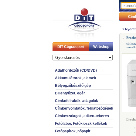
Cím
»
Nyomt
Broth
cikksz
DIT Cégcsoport
Webshop
vonal
Adathordozók (CD/DVD)
Akkumulátorok, elemek
Bélyegzőkészítő gép
Billentyűzet, egér
Címkefelrakók, adagolók
Címkenyomtatók, feliratozógépek
Címkeszalagok, etikett-tekercs
Brothe
Fotólabor, Fotókioszk kellékek
Fotópapírok, hőpapír