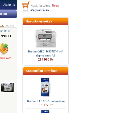
|
Akcióink
Kosár tartalma:
Üres
Regisztráció
si jog
Hasonló termékek
Bruttó ár:
 990 Ft
Brother MFC-J6957DW wifi
duplex multi A3
áron van!
284 990 Ft
Kapcsolódó termékek
Brother LC427BK tintapatron
19 177 Ft