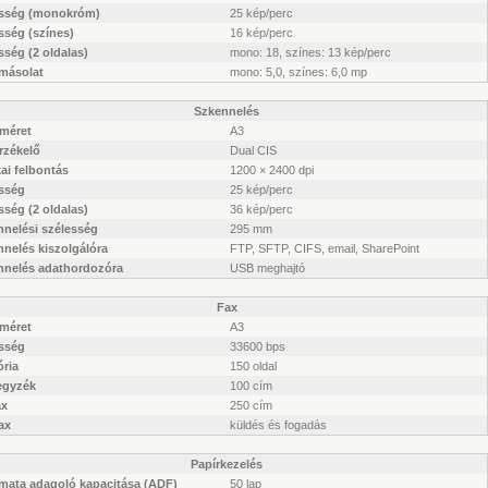
sség (monokróm)
25 kép/perc
sség (színes)
16 kép/perc
ség (2 oldalas)
mono: 18, színes: 13 kép/perc
 másolat
mono: 5,0, színes: 6,0 mp
Szkennelés
rméret
A3
rzékelő
Dual CIS
ai felbontás
1200 × 2400 dpi
sség
25 kép/perc
ség (2 oldalas)
36 kép/perc
nnelési szélesség
295 mm
nelés kiszolgálóra
FTP, SFTP, CIFS, email, SharePoint
nnelés adathordozóra
USB meghajtó
Fax
rméret
A3
sség
33600 bps
ria
150 oldal
egyzék
100 cím
ax
250 cím
ax
küldés és fogadás
Papírkezelés
mata adagoló kapacitása (ADF)
50 lap