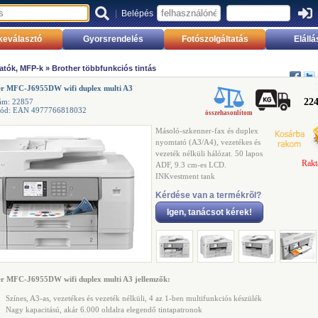
|
Belépés
keválasztó
Gyorsrendelés
Fotószolgáltatás
Elállá
atók, MFP-k
»
Brother többfunkciós tintás
er MFC-J6955DW wifi duplex multi A3
224
ám: 22857
kód: EAN 4977766818032
összehasonlítom
Másoló-szkenner-fax és duplex
nyomtató (A3/A4), vezetékes és
vezeték nélküli hálózat. 50 lapos
Rakt
ADF, 9.3 cm-es LCD.
INKvestment tank
Kérdése van a termékrõl?
Igen, tanácsot kérek!
r MFC-J6955DW wifi duplex multi A3 jellemzők:
Színes, A3-as, vezetékes és vezeték nélküli, 4 az 1-ben multifunkciós készülék
Nagy kapacitású, akár 6.000 oldalra elegendő tintapatronok