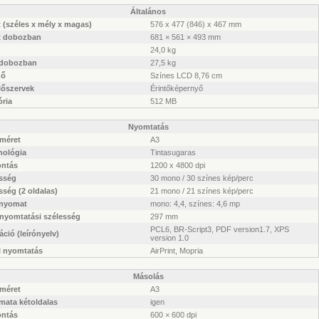
Általános
 (széles x mély x magas)
576 x 477 (846) x 467 mm
t dobozban
681 × 561 × 493 mm
24,0 kg
 dobozban
27,5 kg
ző
Színes LCD 8,76 cm
lőszervek
Érintőképernyő
ria
512 MB
Nyomtatás
rméret
A3
nológia
Tintasugaras
ontás
1200 x 4800 dpi
sség
30 mono / 30 színes kép/perc
ség (2 oldalas)
21 mono / 21 színes kép/perc
 nyomat
mono: 4,4, színes: 4,6 mp
 nyomtatási szélesség
297 mm
PCL6, BR-Script3, PDF version1.7, XPS
ció (leírónyelv)
version 1.0
l nyomtatás
AirPrint, Mopria
Másolás
rméret
A3
mata kétoldalas
igen
ontás
600 × 600 dpi