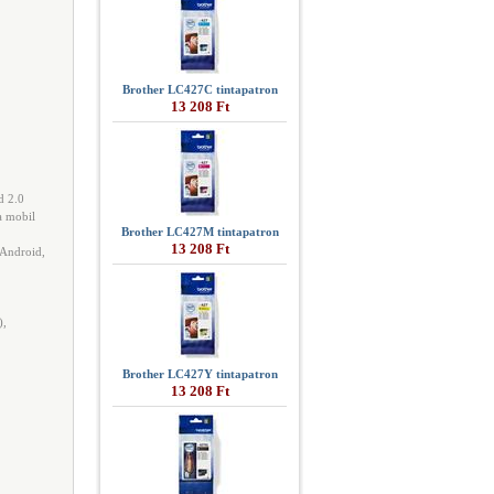
Brother LC427C tintapatron
13 208 Ft
d 2.0
a mobil
Brother LC427M tintapatron
13 208 Ft
 Android,
),
Brother LC427Y tintapatron
13 208 Ft