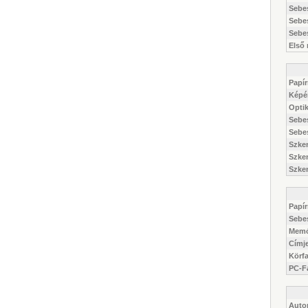
Sebe
Sebe
Sebes
Első
Papí
Képé
Optik
Sebe
Sebes
Szke
Szken
Szke
Papí
Sebe
Memó
Címj
Körf
PC-F
Auto